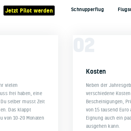
Verein
Schnupperflug
Flugs
Jetzt Pilot werden
Flugzeuge
Jetzt Pilot werden
02
Schnupperflug
Flugschule
Kontakt
Kosten
r vielen
Neben der Jahresgeb
uss frei haben, eine
verschiedene Kosten
Du selber musst Zeit
Bescheinigungen, Pr
en. Das klappt
von 15 tausend Euro 
du von 10-20 Monaten
Eignung auch ein paa
ausgehen kann.