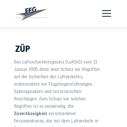
Verein
Flugzeuge
Jetzt Pilot werden
ZÜP
Schnupperflug
Das Luftsicherheitsgesetz (LuftSiG) vom 11.
Januar 2005 dient dem Schutz vor Angriffen
Flugschule
auf die Sicherheit des Luftverkehrs,
insbesondere vor Flugzeugentführungen,
Kontakt
Sabotageakten und terroristischen
Anschlägen. Zum Schutz vor solchen
Angriffen ist es notwendig, die
Zuverlässigkeit
verschiedener
Personenkreise, die mit dem Luftverkehr in