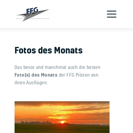
Verein
Flugzeuge
Jetzt Pilot werden
Fotos des Monats
Schnupperflug
Das beste und manchmal auch die besten
Flugschule
Foto(s) des Monats
der FFG Piloten von
ihren Ausflügen:
Kontakt