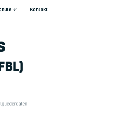
chule
Kontakt
s
(FBL)
tgliederdaten