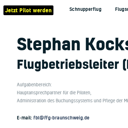
Verein
Schnupperflug
Flugs
Jetzt Pilot werden
Flugzeuge
Jetzt Pilot werden
Stephan Kock
Schnupperflug
Flugschule
Flugbetriebsleiter 
Kontakt
Aufgabenbereich:
Hauptansprechpartner für die Piloten,
Administration des Buchungssystems und Pflege der Mi
E-mail:
fbl@ffg-braunschweig.de