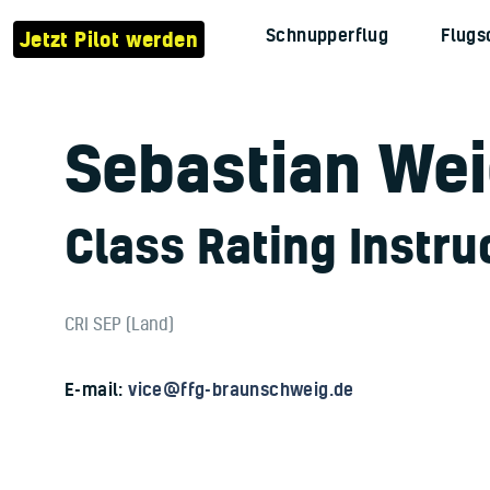
Verein
Schnupperflug
Flugs
Jetzt Pilot werden
Flugzeuge
Jetzt Pilot werden
Sebastian Wei
Schnupperflug
Flugschule
Class Rating Instruc
Kontakt
CRI SEP (Land)
E-mail:
vice@ffg-braunschweig.de