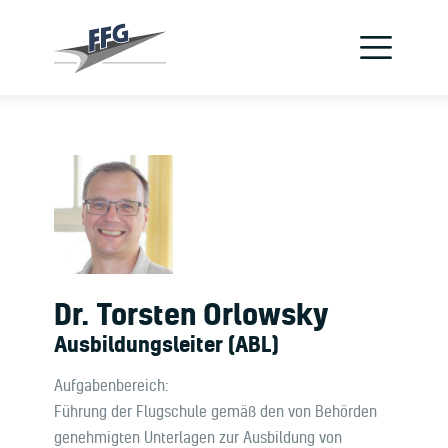
Verein
Flugzeuge
Jetzt Pilot werden
Schnupperflug
Flugschule
Kontakt
Dr. Torsten Orlowsky
Ausbildungsleiter (ABL)
Aufgabenbereich:
Führung der Flugschule gemäß den von Behörden
genehmigten Unterlagen zur Ausbildung von