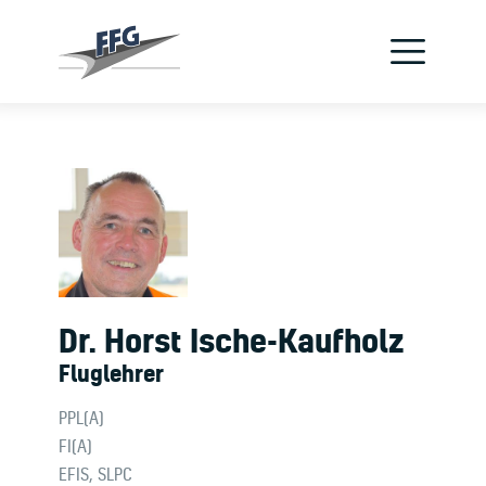
Verein
Flugzeuge
Jetzt Pilot werden
Schnupperflug
Flugschule
Kontakt
Dr. Horst Ische-Kaufholz
Fluglehrer
PPL(A)
FI(A)
EFIS, SLPC