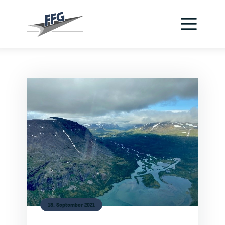
Verein
Flugzeuge
Jetzt Pilot werden
Schnupperflug
Flugschule
Kontakt
18. September 2021