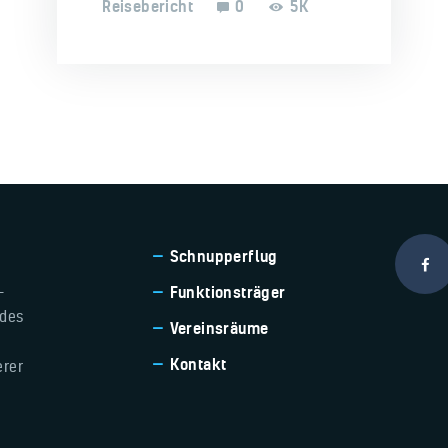
Reisebericht
0
5K
Schnupperflug
-
Funktionsträger
 des
Vereinsräume
Kontakt
erer