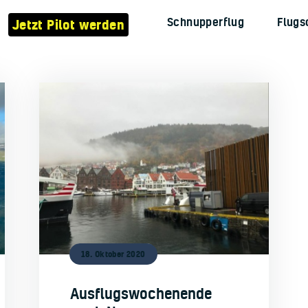
Verein
Schnupperflug
Flugs
Jetzt Pilot werden
Flugzeuge
Jetzt Pilot werden
Schnupperflug
Flugschule
Kontakt
18. Oktober 2020
Ausflugswochenende