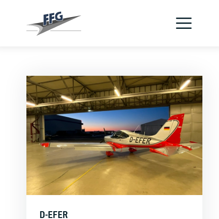
Verein
Flugzeuge
Jetzt Pilot werden
Schnupperflug
Flugschule
Kontakt
D-EFER