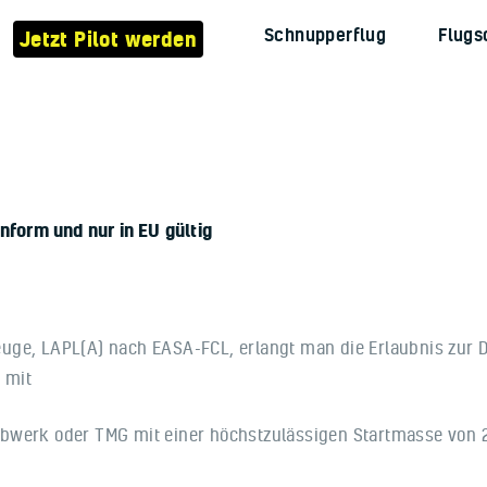
Verein
Schnupperflug
Flugs
Jetzt Pilot werden
Flugzeuge
Jetzt Pilot werden
Schnupperflug
Flugschule
onform und nur in EU gültig
Kontakt
gzeuge, LAPL(A) nach EASA-FCL, erlangt man die Erlaubnis zur 
n
mit
ebwerk oder TMG mit einer höchstzulässigen Startmasse von