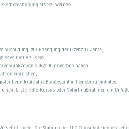
Musterberechtigung ersetzt werden.
er Ausbildung, zur Erlangung der Lizenz 17 Jahre;
gnisses für LAPL sein;
prechfunkzeugnis (BZF II) erworben haben;
fahren einreichen;
ister beim Kraftfahrt-Bundesamt in Flensburg einholen;
 einem Erste-Hilfe-Kursus oder Sofortmaßnahmen am Unfallort
Vorschrift mehr. Die Statuten der FFG Flugschule jedoch schr